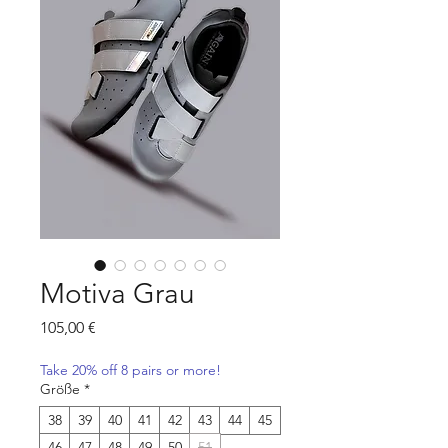
Motiva Grau
Preis
105,00 €
Take 20% off 8 pairs or more!
Größe
*
38
39
40
41
42
43
44
45
46
47
48
49
50
51