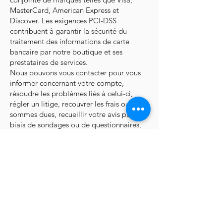
MasterCard, American Express et
Discover. Les exigences PCI-DSS
contribuent à garantir la sécurité du
traitement des informations de carte
bancaire par notre boutique et ses
prestataires de services.
Nous pouvons vous contacter pour vous
informer concernant votre compte,
résoudre les problèmes liés à celui-ci,
régler un litige, recouvrer les frais ou
sommes dues, recueillir votre avis par le
biais de sondages ou de questionnaires,
vous envoyer des mises à jour concernant
notre entreprise, ou pour toute autre
raison nécessaire à l'application de nos
Conditions d'utilisation, des lois
nationales applicables et de tout accord
conclu avec vous. À ces fins, nous pouvons
vous contacter par courriel, téléphone,
SMS et courrier postal.
Si vous ne souhaitez plus que nous